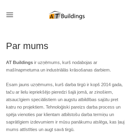
Par mums
AT Buildings
ir uzņēmums, kurš nodabojas ar
mašīnapmetuma un industriālās krāsošanas darbiem.
Esam jauns uzņēmums, kurš darba tirgū ir kopš 2014 gada,
taču ar lielu iepriekšējo pieredzi šajā jomā, ar zinošiem,
atsaucīgiem speciālistiem un augstu atbildības sajūtu pret
katru no projektiem. Tehnoloģiski pareizs darba process un
spēja vienoties par klientam atbilstošu darba termiņu un
saprātīgiem izdevumiem ir mūsu panākumu atslēga, kas ļauj
mums attīstīties un augt savā tirgū.