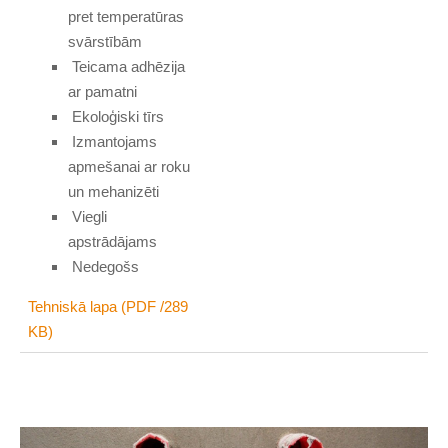
pret temperatūras
svārstībām
Teicama adhēzija
ar pamatni
Ekoloģiski tīrs
Izmantojams
apmešanai ar roku
un mehanizēti
Viegli
apstrādājams
Nedegošs
Tehniskā lapa (PDF /289
KB)