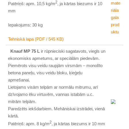
2
Patēriņš: apm. 10,5 kg/m
, ja kārtas biezums ir 10
mm
Iepakojums: 30 kg
Tehniskā lapa (PDF / 545 KB)
Knauf MP 75 L
ir rūpnieciski sagatavots, viegls un
ekonomisks apmetums, ar speciālām piedevām.
Piemērots visu veidu raupjām virsmām – monolīto
betona paneļu, visu veidu bloku, ķieģeļu
apmešanai.
Lietojams visām telpām ar normālu mitrumu, arī
dzīvojamo ēku virtuvēm, vannas istabām u.c.
mitrām telpām.
Paredzēts iekšdarbiem. Mehāniskai izstrādei, vienā
kārtā.
2
Patēriņš: apm. 8 kg/m
, ja kārtas biezums ir 10 mm