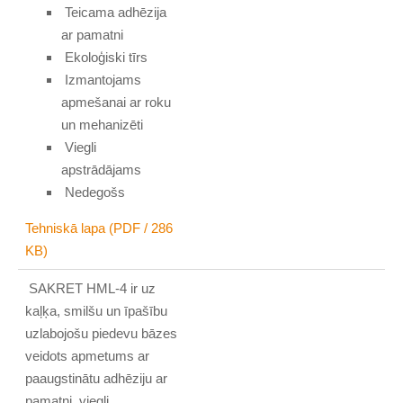
Teicama adhēzija
ar pamatni
Ekoloģiski tīrs
Izmantojams
apmešanai ar roku
un mehanizēti
Viegli
apstrādājams
Nedegošs
Tehniskā lapa (PDF / 286
KB)
SAKRET HML-4 ir uz
kaļķa, smilšu un īpašību
uzlabojošu piedevu bāzes
veidots apmetums ar
paaugstinātu adhēziju ar
pamatni, viegli