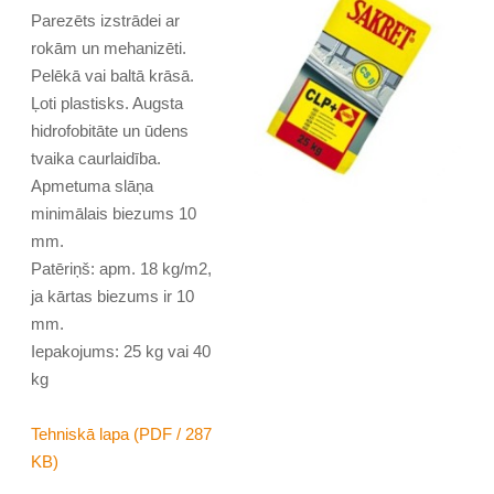
Parezēts izstrādei ar
rokām un mehanizēti.
Pelēkā vai baltā krāsā.
Ļoti plastisks. Augsta
hidrofobitāte un ūdens
tvaika caurlaidība.
Apmetuma slāņa
minimālais biezums 10
mm.
Patēriņš: apm. 18 kg/m2,
ja kārtas biezums ir 10
mm.
Iepakojums: 25 kg vai 40
kg
Tehniskā lapa (PDF / 287
KB)