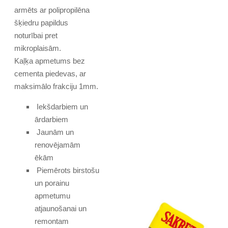
armēts ar polipropilēna
šķiedru papildus
noturībai pret
mikroplaisām.
Kaļķa apmetums bez
cementa piedevas, ar
maksimālo frakciju 1mm.
Iekšdarbiem un
ārdarbiem
Jaunām un
renovējamām
ēkām
Piemērots birstošu
un porainu
apmetumu
atjaunošanai un
remontam