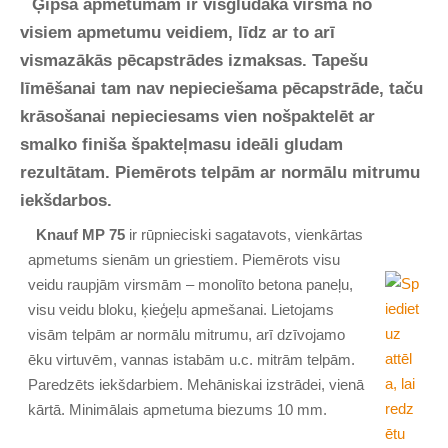
Ģipša apmetumam ir visgludākā virsma no
visiem apmetumu veidiem, līdz ar to arī
vismazākās pēcapstrādes izmaksas. Tapešu
līmēšanai tam nav nepieciešama pēcapstrāde, taču
krāsošanai nepieciesams vien nošpaktelēt ar
smalko finiša špakteļmasu ideāli gludam
rezultātam. Piemērots telpām ar normālu mitrumu
iekšdarbos.
Knauf MP 75
ir rūpnieciski sagatavots, vienkārtas
apmetums sienām un griestiem. Piemērots visu
veidu raupjām virsmām – monolīto betona paneļu,
visu veidu bloku, ķieģeļu apmešanai. Lietojams
visām telpām ar normālu mitrumu, arī dzīvojamo
ēku virtuvēm, vannas istabām u.c. mitrām telpām.
Paredzēts iekšdarbiem. Mehāniskai izstrādei, vienā
kārtā. Minimālais apmetuma biezums 10 mm.