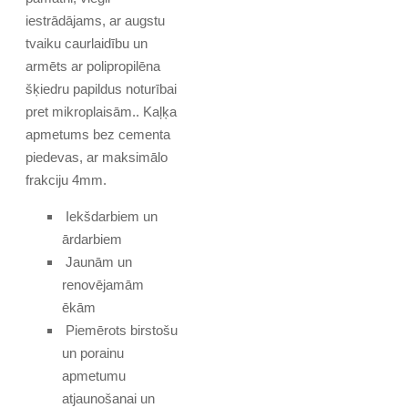
iestrādājams, ar augstu
tvaiku caurlaidību un
armēts ar polipropilēna
šķiedru papildus noturībai
pret mikroplaisām.. Kaļķa
apmetums bez cementa
piedevas, ar maksimālo
frakciju 4mm.
Iekšdarbiem un
ārdarbiem
Jaunām un
renovējamām
ēkām
Piemērots birstošu
un porainu
apmetumu
atjaunošanai un