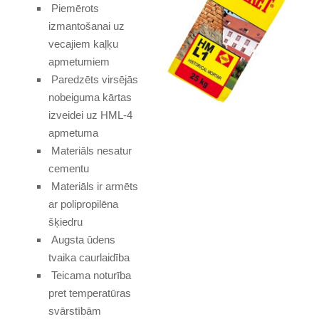
Piemērots
izmantošanai uz
vecajiem kaļķu
apmetumiem
Paredzēts virsējās
nobeiguma kārtas
izveidei uz HML-4
apmetuma
Materiāls nesatur
cementu
Materiāls ir armēts
ar polipropilēna
šķiedru
Augsta ūdens
tvaika caurlaidība
Teicama noturība
pret temperatūras
svārstībām