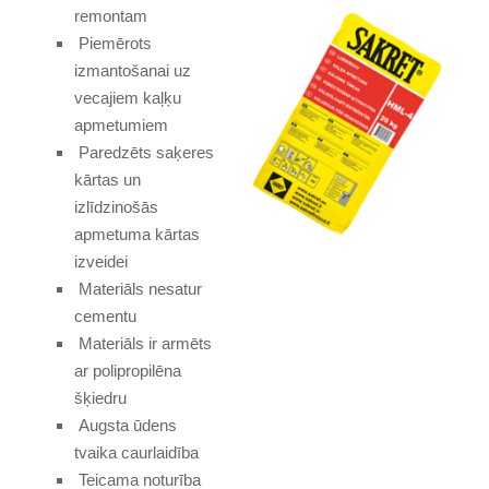
remontam
Piemērots
izmantošanai uz
vecajiem kaļķu
apmetumiem
Paredzēts saķeres
kārtas un
izlīdzinošās
apmetuma kārtas
izveidei
Materiāls nesatur
cementu
Materiāls ir armēts
ar polipropilēna
šķiedru
Augsta ūdens
tvaika caurlaidība
Teicama noturība