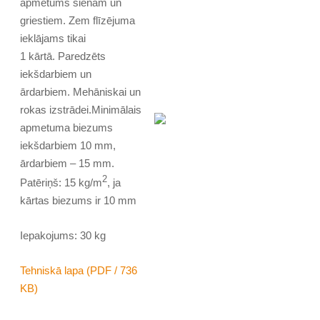
apmetums sienām un
griestiem. Zem flīzējuma
ieklājams tikai
1 kārtā. Paredzēts
iekšdarbiem un
ārdarbiem. Mehāniskai un
rokas izstrādei.Minimālais
apmetuma biezums
iekšdarbiem 10 mm,
ārdarbiem – 15 mm.
2
Patēriņš: 15 kg/m
, ja
kārtas biezums ir 10 mm
Iepakojums: 30 kg
Tehniskā lapa (PDF / 736
KB)