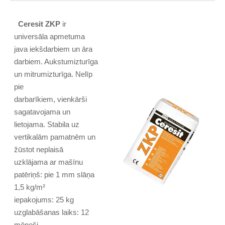
Ceresit ZKP
ir
universāla apmetuma
java iekšdarbiem un āra
darbiem. Aukstumizturīga
un mitrumizturīga. Nelīp
pie
darbarīkiem, vienkārši
sagatavojama un
lietojama. Stabila uz
vertikalām pamatnēm un
žūstot neplaisā
uzklājama ar mašīnu
patēriņš: pie 1 mm slāņa
1,5 kg/m²
iepakojums: 25 kg
uzglabāšanas laiks: 12
mēneši