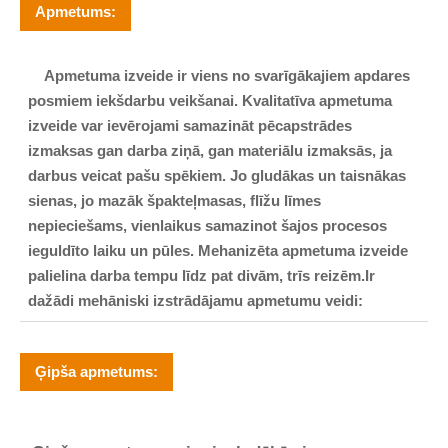
Apmetums:
Apmetuma izveide ir viens no svarīgākajiem apdares
posmiem iekšdarbu veikšanai.
Kvalitatīva apmetuma
izveide var ievērojami samazināt pēcapstrādes
izmaksas gan darba ziņā, gan materiālu izmaksās,
ja
darbus veicat pašu spēkiem. Jo gludākas un taisnākas
sienas, jo mazāk špakteļmasas, flīžu līmes
nepieciešams, vienlaikus samazinot šajos procesos
ieguldīto laiku un pūles. Mehanizēta apmetuma izveide
palielina darba tempu līdz pat divām, trīs reizēm.
Ir
dažādi mehāniski izstrādājamu apmetumu veidi:
Ģipša apmetums: