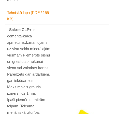
Tehniskā lapa (PDF / 155
KB)
Sakret CLP+
ir
cementa-kaļķa
apmetums.Izmantojams
uz visa veida minerālajām
virsmām Piemērots sienu
un griestu apmešanai
vienā vai vairākās kārtās.
Paredzēts gan ārdarbiem,
gan iekšdarbiem.
Maksimālais grauda
izmērs līdz 1mm.
Īpaši piemērots mitrām
telpām. Teicama
mehāniskā izturība.