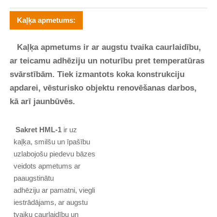
Kaļķa apmetums:
Kaļķa apmetums ir ar augstu tvaika caurlaidību,
ar teicamu adhēziju un noturību pret temperatūras
svārstībām. Tiek izmantots koka konstrukciju
apdarei, vēsturisko objektu renovēšanas darbos,
kā arī jaunbūvēs.
Sakret HML-1
ir uz
kaļķa, smilšu un īpašību
uzlabojošu piedevu bāzes
veidots apmetums ar
paaugstinātu
adhēziju ar pamatni, viegli
iestrādājams, ar augstu
tvaiku caurlaidību un